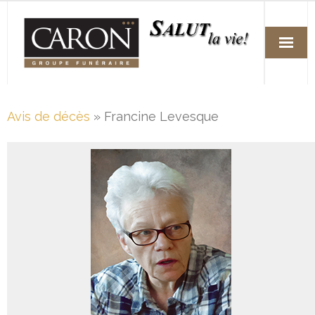
Accueil
Avis de décès
» Francine Levesque
Services
Arrangements funéraires préalables
Fleuristes
Avis de décès
Nos succursales
Nous joindre