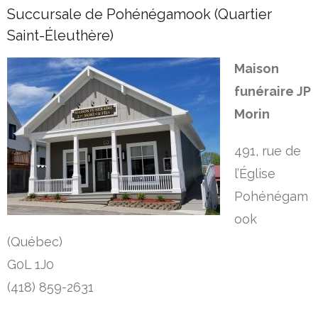
Succursale de Pohénégamook (Quartier
Saint-Éleuthère)
Maison
funéraire JP
Morin
491, rue de
l’Église
Pohénégam
ook
(Québec)
G0L 1J0
(418) 859-2631