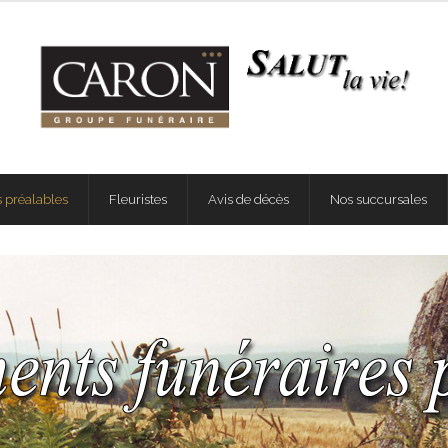
 préalables
Fleuristes
Avis de décès
Nos succursales