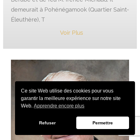
demeurait à Pohénégamook (Quartier Saint-
Éleuthère), T
Voir Plus
Ce site Web utilise des cookies pour vous
garantir la meilleure expérience sur notre site
Web.
Apprendre encore plus
Refuser
Permettre