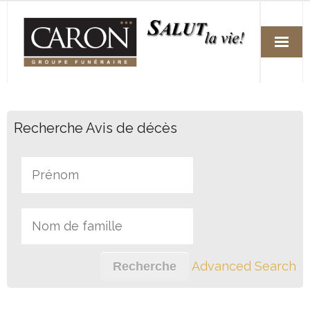
Accueil
Recherche Avis de décès
Services
Arrangements funéraires préalables
Fleuristes
Avis de décès
Nos succursales
Advanced Search
Nous joindre