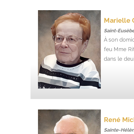
Marielle 
Saint-Eusèbe
À son domici
feu Mme Rit
dans le deui
René Mi
Sainte-Hélè