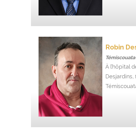
Robin Des
Témiscouata-
À l’hôpital
Desjardins,
Témiscouata