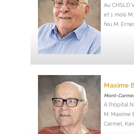
Au CHSLD Vi
et 1 mois M
feu M. Erne
Maxime 
Mont-Carmel
À l’hôpital
M. Maxime B
Carmel, Kam