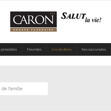
 préalables
Fleuristes
Avis de décès
Nos succursales