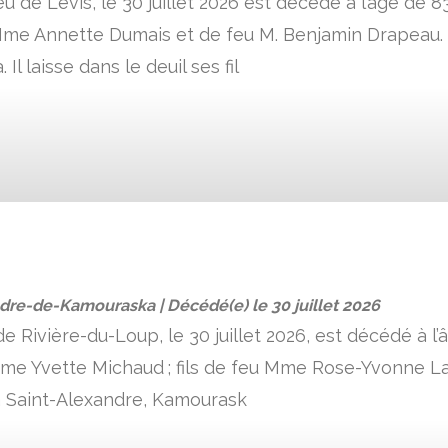
eu de Lévis, le 30 juillet 2026 est décédé à l’âge de
 Mme Annette Dumais et de feu M. Benjamin Drapeau. 
Il laisse dans le deuil ses fil
ndre-de-Kamouraska | Décédé(e) le
30 juillet 2026
Rivière-du-Loup, le 30 juillet 2026, est décédé à l’â
e Yvette Michaud ; fils de feu Mme Rose-Yvonne Lavo
 Saint-Alexandre, Kamourask