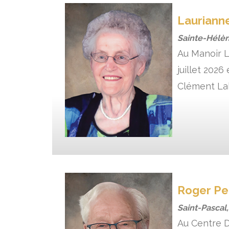
Lauriann
Sainte-Hélè
Au Manoir L
juillet 202
Clément Lab
Roger Pel
Saint-Pascal
Au Centre D