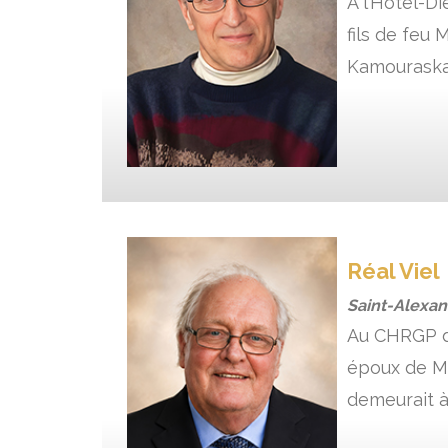
À l’Hôtel-Di
fils de feu
Kamouraska. 
Réal Viel
Saint-Alexa
Au CHRGP de 
époux de Mm
demeurait à