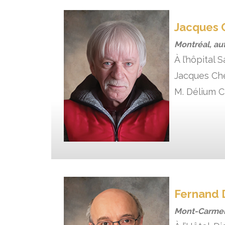
Jacques 
Montréal, au
À l’hôpital 
Jacques Ché
M. Délium C
Fernand 
Mont-Carmel