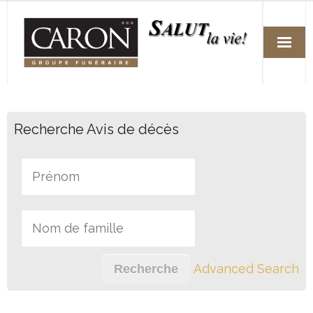
Accueil
Recherche Avis de décès
Services
Arrangements funéraires préalables
Fleuristes
Avis de décès
Nos succursales
Advanced Search
Nous joindre