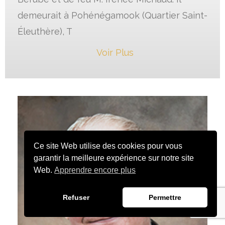
demeurait à Pohénégamook (Quartier Saint-
Éleuthère), T
Voir Plus
Ce site Web utilise des cookies pour vous
garantir la meilleure expérience sur notre site
Web.
Apprendre encore plus
Refuser
Permettre