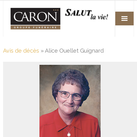
Accueil
Avis de décès
» Alice Ouellet Guignard
Services
Arrangements funéraires préalables
Fleuristes
Avis de décès
Nos succursales
Nous joindre