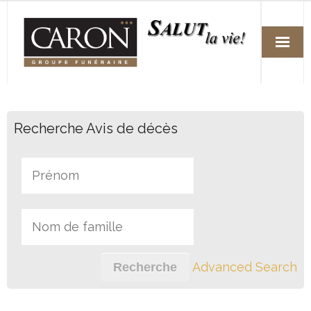
Accueil
Recherche Avis de décès
Services
Arrangements funéraires préalables
Fleuristes
Avis de décès
Nos succursales
Advanced Search
Nous joindre