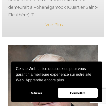
demeurait à Pohénégamook (Quartier Saint-
Éleuthère), T
Voir Plus
Ce site Web utilise des cookies pour vous
garantir la meilleure expérience sur notre site
Web.
Apprendre encore plus
Refuser
Permettre