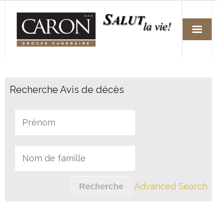
Accueil
Recherche Avis de décès
Services
Arrangements funéraires préalables
Fleuristes
Avis de décès
Nos succursales
Advanced Search
Nous joindre