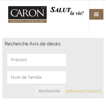
Accueil
Recherche Avis de décès
Services
Arrangements funéraires préalables
Fleuristes
Avis de décès
Nos succursales
Advanced Search
Nous joindre