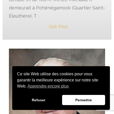
demeurait à Pohénégamook (Quartier Saint-
Éleuthère), T
Voir Plus
Ce site Web utilise des cookies pour vous
garantir la meilleure expérience sur notre site
Web.
Apprendre encore plus
Refuser
Permettre