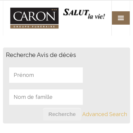
Accueil
Recherche Avis de décès
Services
Arrangements funéraires préalables
Fleuristes
Avis de décès
Nos succursales
Advanced Search
Nous joindre