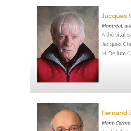
Jacques 
Montréal, au
À l’hôpital 
Jacques Ché
M. Délium C
Fernand 
Mont-Carmel