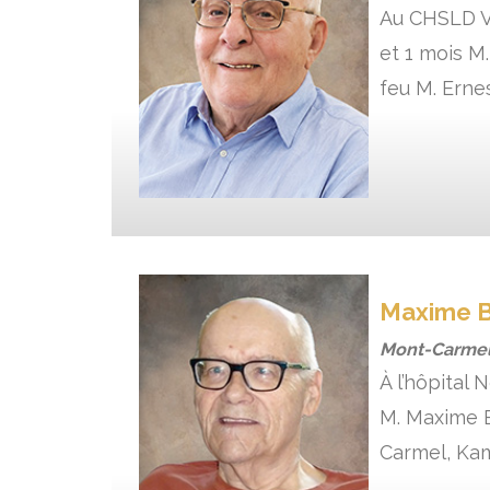
Au CHSLD Vi
et 1 mois M
feu M. Erne
Maxime 
Mont-Carmel
À l’hôpital
M. Maxime B
Carmel, Kam