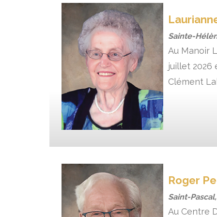
Lauriann
Sainte-Hélè
Au Manoir L
juillet 202
Clément Lab
Roger Pel
Saint-Pascal
Au Centre D