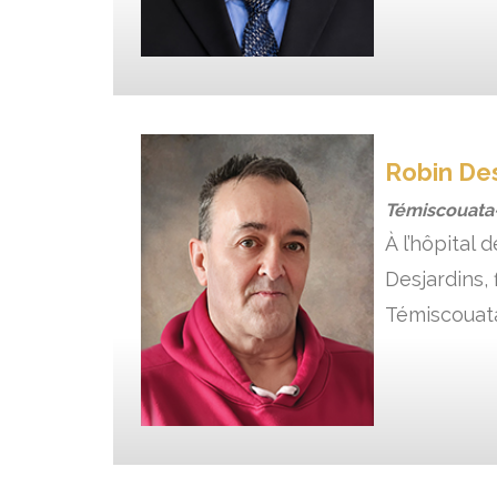
Robin Des
Témiscouata-
À l’hôpital
Desjardins,
Témiscouata