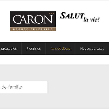
 préalables
Fleuristes
Avis de décès
Nos succursales