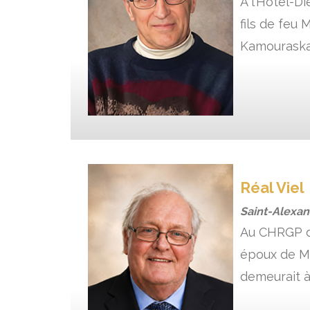
À l’Hôtel-Di
fils de feu
Kamouraska. 
Réal Viel
Saint-Alexa
Au CHRGP de 
époux de Mm
demeurait à