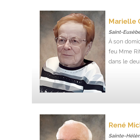
Marielle 
Saint-Eusèbe
À son domici
feu Mme Rit
dans le deui
René Mi
Sainte-Hélè