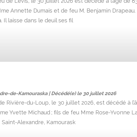
eu de Lévis, le 30 juillet 2026 est décédé à l’âge de
 Mme Annette Dumais et de feu M. Benjamin Drapeau. 
Il laisse dans le deuil ses fil
ndre-de-Kamouraska | Décédé(e) le
30 juillet 2026
Rivière-du-Loup, le 30 juillet 2026, est décédé à l’â
e Yvette Michaud ; fils de feu Mme Rose-Yvonne Lavo
 Saint-Alexandre, Kamourask